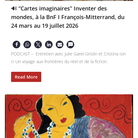
🔊 “Cartes imaginaires” Inventer des
mondes, à la BnF I François-Mitterrand, du
24 mars au 19 juillet 2026
PODCAST – Entretien avec Julie Garel-Grislin et Cristina Ion
// Un voyage aux frontières du réel et de la fiction.
Read More