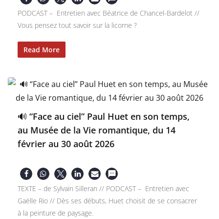
PODCAST – Entretien avec Béatrice de Chancel-Bardelot //
Vous pensez tout savoir sur la licorne ?
Read More
🔊 “Face au ciel” Paul Huet en son temps,
au Musée de la Vie romantique, du 14
février au 30 août 2026
TEXTE – de Sylvain Silleran // PODCAST – Entretien avec
Gaëlle Rio // Dès ses débuts, Huet choisit de se consacrer
à la peinture de paysage.