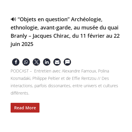
🔊 “Objets en question” Archéologie,
ethnologie, avant-garde, au musée du quai
Branly – Jacques Chirac, du 11 février au 22
juin 2025
PODCAST – Entretien avec Alexandre Farnoux, Polina
Kosmadaki, Philippe Peltier et de Effie Rentzou // Des
interactions, parfois dissonantes, entre univers et cultures
différents.
Read More