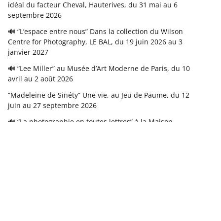
idéal du facteur Cheval, Hauterives, du 31 mai au 6
septembre 2026
🔊 “L’espace entre nous” Dans la collection du Wilson
Centre for Photography, LE BAL, du 19 juin 2026 au 3
janvier 2027
🔊 “Lee Miller” au Musée d’Art Moderne de Paris, du 10
avril au 2 août 2026
“Madeleine de Sinéty” Une vie, au Jeu de Paume, du 12
juin au 27 septembre 2026
🔊 “La photographie en toutes lettres” à la Maison
Européenne de la Photographie, du 10 juin au 13
septembre 2026
Copyright © 2026
FranceFineArt
. Tous droits réservés.
Theme
ColorMag
par ThemeGrill. Propulsé par
WordPress
.