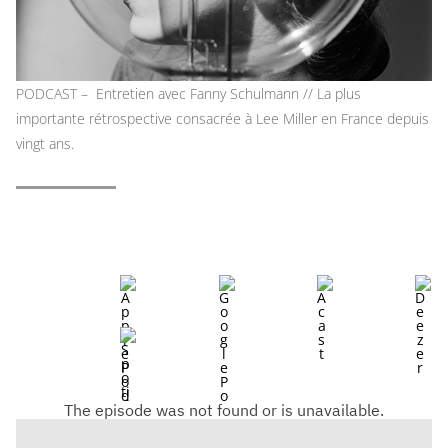
PODCAST – Entretien avec Fanny Schulmann // La plus
importante rétrospective consacrée à Lee Miller en France depuis
vingt ans.