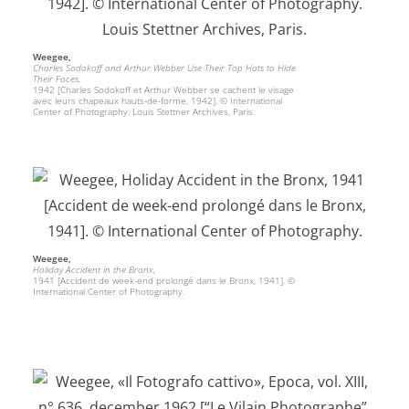
Weegee,
Charles Sodokoff and Arthur Webber Use Their Top Hats to Hide
Their Faces,
1942 [Charles Sodokoff et Arthur Webber se cachent le visage
avec leurs chapeaux hauts-de-forme, 1942]. © International
Center of Photography. Louis Stettner Archives, Paris.
Weegee,
Holiday Accident in the Bronx,
1941 [Accident de week-end prolongé dans le Bronx, 1941]. ©
International Center of Photography.