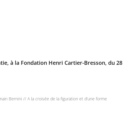
ie, à la Fondation Henri Cartier-Bresson, du 28
 Bernini // A la croisée de la figuration et d’une forme