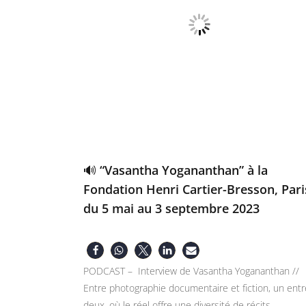
🔊 “Vasantha Yogananthan” à la
Fondation Henri Cartier-Bresson, Pari
du 5 mai au 3 septembre 2023
PODCAST – Interview de Vasantha Yogananthan //
Entre photographie documentaire et fiction, un entr
deux, où le réel offre une diversité de récits