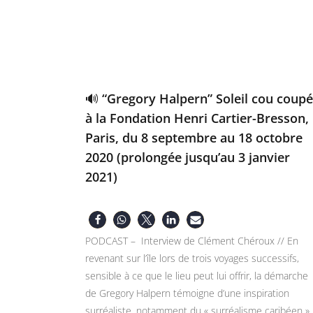
🔊 “Gregory Halpern” Soleil cou coupé
à la Fondation Henri Cartier-Bresson,
Paris, du 8 septembre au 18 octobre
2020 (prolongée jusqu’au 3 janvier
2021)
PODCAST – Interview de Clément Chéroux // En
revenant sur l’île lors de trois voyages successifs,
sensible à ce que le lieu peut lui offrir, la démarche
de Gregory Halpern témoigne d’une inspiration
surréaliste, notamment du « surréalisme caribéen »