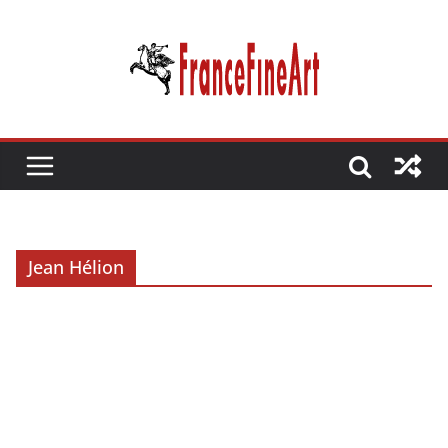
Passer
au
contenu
Jean Hélion