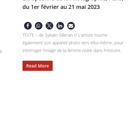
du 1er février au 21 mai 2023
TEXTE – de Sylvain Silleran // L’artiste tourne
également son appareil photo vers ellui-même, pour
interroger l’image de la femme noire dans l’Histoire.
nt
Read More