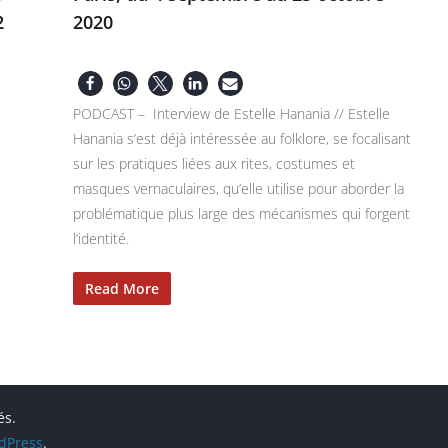
2
2020
PODCAST – Interview de Estelle Hanania // Estelle
Hanania s’est déjà intéressée au folklore, se focalisant
sur les pratiques liées aux rites, costumes et
masques vernaculaires, qu’elle utilise pour aborder la
problématique plus large des mécanismes qui forgent
l’identité.
Read More
és.
dPress
.