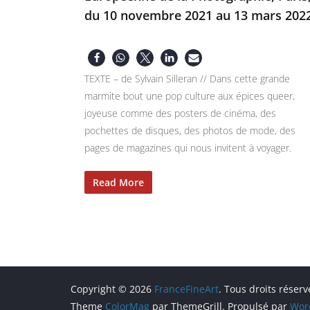
du 10 novembre 2021 au 13 mars 202
TEXTE – de Sylvain Silleran // Dans cette grande
marmite bout une pop culture aux épices queer,
joyeuse comme des posters de cinéma, des
pochettes de disques, des photos de mode, des
pages de magazines qui nous invitent à voyager.
Read More
Copyright © 2026
FranceFineArt
. Tous droits réserv
Theme
ColorMag
par ThemeGrill. Propulsé par
Wor