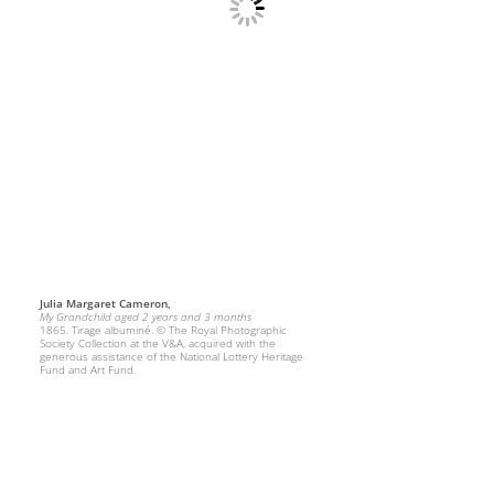
Julia Margaret Cameron,
My Grandchild aged 2 years and 3 months
1865. Tirage albuminé. © The Royal Photographic
Society Collection at the V&A, acquired with the
generous assistance of the National Lottery Heritage
Fund and Art Fund.