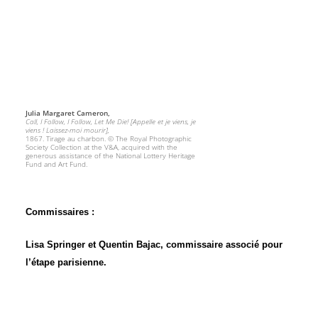
Julia Margaret Cameron,
Call, I Follow, I Follow, Let Me Die! [Appelle et je viens, je
viens ! Laissez-moi mourir],
1867. Tirage au charbon. © The Royal Photographic
Society Collection at the V&A, acquired with the
generous assistance of the National Lottery Heritage
Fund and Art Fund.
Commissaires :
Lisa Springer et Quentin Bajac, commissaire associé pour
l’étape parisienne.