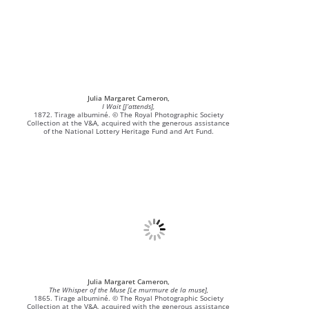
Julia Margaret Cameron,
I Wait [J’attends],
1872. Tirage albuminé. © The Royal Photographic Society
Collection at the V&A, acquired with the generous assistance
of the National Lottery Heritage Fund and Art Fund.
Julia Margaret Cameron,
The Whisper of the Muse [Le murmure de la muse],
1865. Tirage albuminé. © The Royal Photographic Society
Collection at the V&A, acquired with the generous assistance