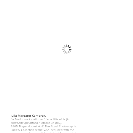
Julia Margaret Cameron,
La Madonna Aspettante / Yet a little while [La
Madonne qui attend / Encore un peu],
1865 Tirage albuminé. © The Royal Photographic
Society Collection at the V&A, acquired with the