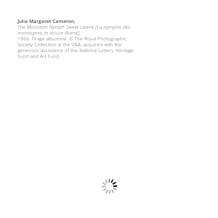
Julia Margaret Cameron,
The Mountain Nymph Sweet Liberty [La nymphe des
montagnes, la douce liberté],
1866. Tirage albuminé. © The Royal Photographic
Society Collection at the V&A, acquired with the
generous assistance of the National Lottery Heritage
Fund and Art Fund.