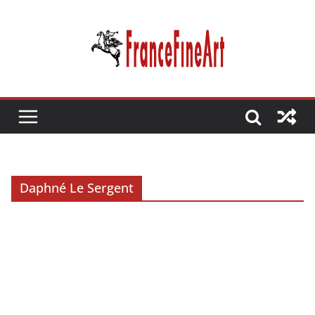
Passer
au
contenu
Daphné Le Sergent