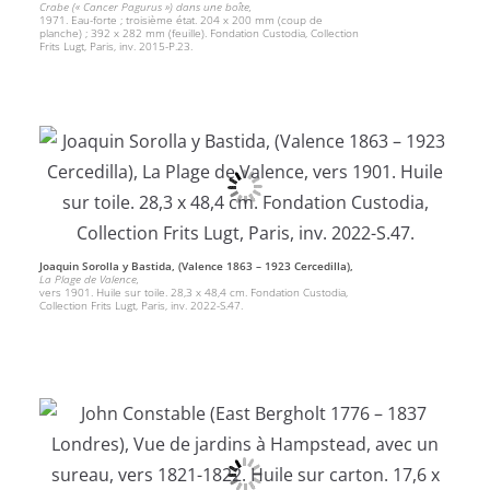
Crabe (« Cancer Pagurus ») dans une boîte,
1971. Eau-forte ; troisième état. 204 x 200 mm (coup de
planche) ; 392 x 282 mm (feuille). Fondation Custodia, Collection
Frits Lugt, Paris, inv. 2015-P.23.
Joaquin Sorolla y Bastida, (Valence 1863 – 1923 Cercedilla),
La Plage de Valence,
vers 1901. Huile sur toile. 28,3 x 48,4 cm. Fondation Custodia,
Collection Frits Lugt, Paris, inv. 2022-S.47.