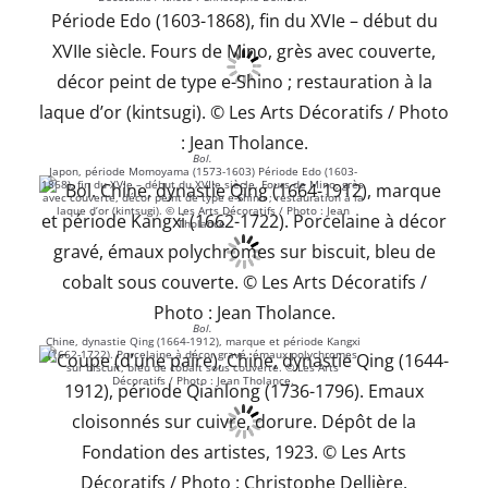
Bol.
Japon, période Momoyama (1573-1603) Période Edo (1603-
1868), fin du XVIe – début du XVIIe siècle. Fours de Mino, grès
avec couverte, décor peint de type e-Shino ; restauration à la
laque d’or (kintsugi). © Les Arts Décoratifs / Photo : Jean
Tholance.
Bol.
Chine, dynastie Qing (1664-1912), marque et période Kangxi
(1662-1722). Porcelaine à décor gravé, émaux polychromes
sur biscuit, bleu de cobalt sous couverte. © Les Arts
Décoratifs / Photo : Jean Tholance.