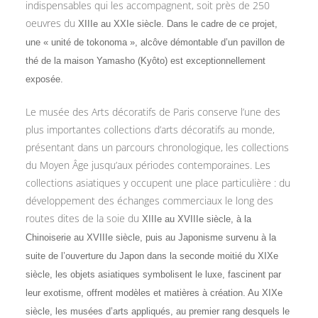
indispensables qui les accompagnent, soit près de 250
oeuvres du
XIII
e au
XXI
e siècle. Dans le cadre de ce projet,
une « unité de tokonoma », alcôve démontable d’un pavillon de
thé de la maison Yamasho (Kyôto) est exceptionnellement
exposée.
Le musée des Arts décoratifs de Paris conserve l’une des
plus importantes collections d’arts décoratifs au monde,
présentant dans un parcours chronologique, les collections
du Moyen Âge jusqu’aux périodes contemporaines. Les
collections asiatiques y occupent une place particulière : du
développement des échanges commerciaux le long des
routes dites de la soie du
XIII
e au
XVIII
e siècle, à la
Chinoiserie au
XVIII
e siècle, puis au Japonisme survenu à la
suite de l’ouverture du Japon dans la seconde moitié du
XIX
e
siècle, les objets asiatiques symbolisent le luxe, fascinent par
leur exotisme, offrent modèles et matières à création. Au
XIX
e
siècle, les musées d’arts appliqués, au premier rang desquels le