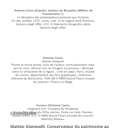
Antoine Caron (d’après), ateliers de Bruxelles (Willem de
Pannemaker ?),
La Réception des ambassadeurs polonais aux Tuileries,
Fin des années 1570. Laine, soie, or et argent doré Florence,
Galleria degli Uffizi, 472. © Gabinetto fotografico delle
Gallerie degli Uffizi.
Antoine Caron,
Femme masquée.
Plume et encre brune, lavis de couleur, principalement rose,
vert et ocre, rehauts d’or et d’argent au pinceau ; découpé
selon la silhouette de la figure ; collé en plein, Paris, musée
du Louvre, département des Arts graphiques, collection
Edmond de Rothschild, 1694 DR © RMN-Grand Palais (musée
du Louvre) / Thierry Le Mage.
Suiveur d’Antoine Caron,
Fragment d’un Triomphe du Printemps,
Fin du XVIe-début du XVIIe siècles. Huile sur toile. Nantes,
Commissaire :
musée d’Arts, 213. © RMN-Grand Palais (musée du Louvre) /
Mathieu Rabeau.
Matteo Gianeselli, Conservateur du patrimoine au