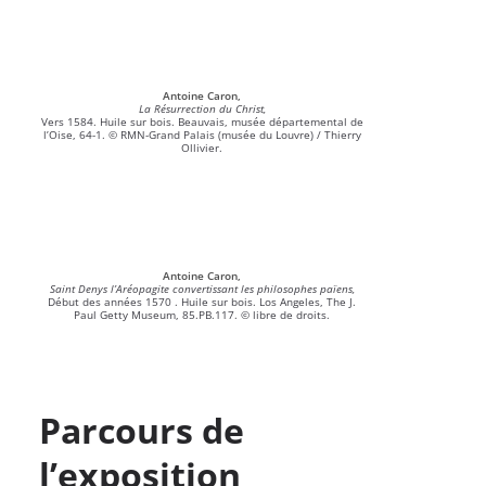
Antoine Caron,
La Résurrection du Christ,
Vers 1584. Huile sur bois. Beauvais, musée départemental de
l’Oise, 64-1. © RMN-Grand Palais (musée du Louvre) / Thierry
Ollivier.
Antoine Caron,
Saint Denys l’Aréopagite convertissant les philosophes païens,
Début des années 1570 . Huile sur bois. Los Angeles, The J.
Paul Getty Museum, 85.PB.117. © libre de droits.
Parcours de
l’exposition