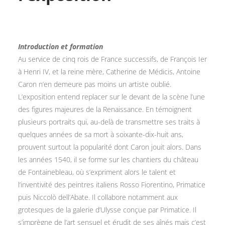
Introduction et formation
Au service de cinq rois de France successifs, de François Ier
à Henri IV, et la reine mère, Catherine de Médicis, Antoine
Caron n’en demeure pas moins un artiste oublié.
L’exposition entend replacer sur le devant de la scène l’une
des figures majeures de la Renaissance. En témoignent
plusieurs portraits qui, au-delà de transmettre ses traits à
quelques années de sa mort à soixante-dix-huit ans,
prouvent surtout la popularité dont Caron jouit alors. Dans
les années 1540, il se forme sur les chantiers du château
de Fontainebleau, où s’expriment alors le talent et
l’inventivité des peintres italiens Rosso Fiorentino, Primatice
puis Niccolò dell’Abate. Il collabore notamment aux
grotesques de la galerie d’Ulysse conçue par Primatice. Il
s’imprègne de l’art sensuel et érudit de ses aînés mais c’est