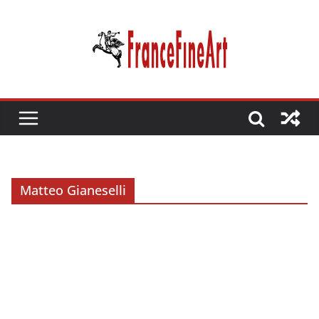
Passer
au
contenu
Matteo Gianeselli