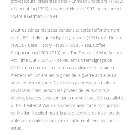
provocateurs, présentés dans « Crimean Snobbism » (1982),
« I am not I » (1992), « National Hero » (1992) ou encore « If
I were a German » (1994).
D’autres séries réalisées pendant et après l’effondrement
de l’URSS – telles que « By the ground » (1991), « At Dusk »
(1993), « Case History » (1997-1998), « Tea, Coffee,
Cappuccino » (2000-2010) ou « The Theater of War, Second
Act, Time Out » (2013) – se veulent un témoignage de
l’échec du communisme et du capitalisme en Ukraine et
mettent en lumière les origines de la guerre actuelle. La
série emblématique « Case History » dresse un tableau
dévastateur des personnes privées de leurs droits à
Kharkiv, laissées sans abri par la nouvelle société capitaliste.
« The Theater of War » documente avec force l’occupation
de Maidan Nezalezhnosti, la place centrale de Kiev, lors de
violentes manifestations inextricablement liées au conflit
actuel.