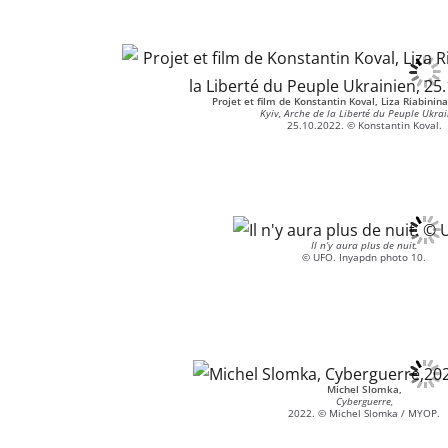
Projet et film de Konstantin Koval, Liza Riabini
Kyiv, Arche de la Liberté du Peuple Ukrai
25.10.2022. © Konstantin Koval.
Il n’y aura plus de nuit.
© UFO. Inyapdn photo 10.
Michel Slomka,
Cyberguerre,
2022. © Michel Slomka / MYOP.