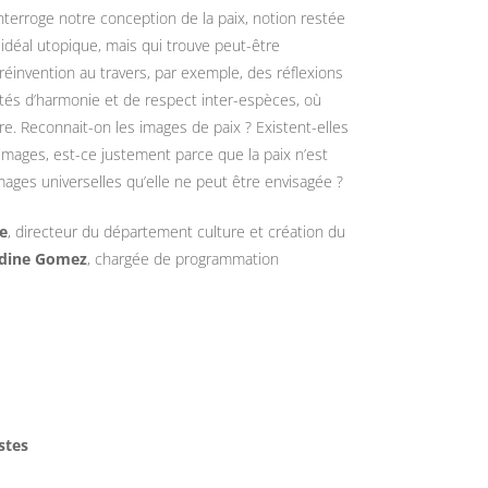
nterroge notre conception de la paix, notion restée
idéal utopique, mais qui trouve peut-être
 réinvention au travers, par exemple, des réflexions
lités d’harmonie et de respect inter-espèces, où
re. Reconnait-on les images de paix ? Existent-elles
mages, est-ce justement parce que la paix n’est
ages universelles qu’elle ne peut être envisagée ?
e
, directeur du département culture et création du
ldine Gomez
, chargée de programmation
stes