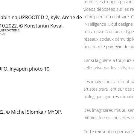
retirer ses troupes positio
vidéos déposées sur les r
témoignent du contraire. C
INTelligence », qui désigne
na,UPROOTED 2,
tous, ouvre à un autre type
nien,
réseaux sociaux démultiplie
tient le rôle privilégié de p
Car si la guerre a toujours
celle prise par les civils, l
Les images ne s’arrêtent pa
artistes travaillent sur des
biologique, guerres climati
Des imaginaires mis au serv
mêmes forces sont-elles mi
Cette réinvention permanen