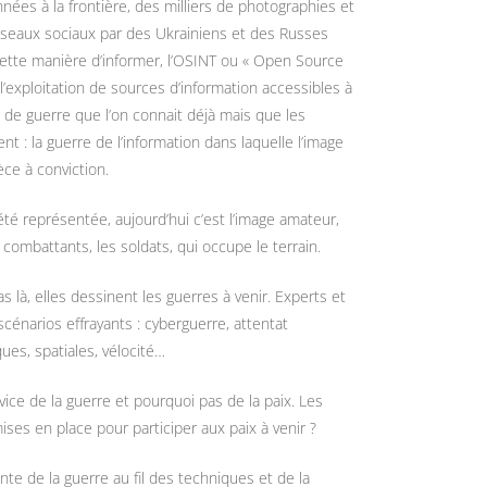
nnées à la frontière, des milliers de photographies et
éseaux sociaux par des Ukrainiens et des Russes
ette manière d’informer, l’OSINT ou « Open Source
 l’exploitation de sources d’information accessibles à
 de guerre que l’on connait déjà mais que les
nt : la guerre de l’information dans laquelle l’image
ièce à conviction.
 été représentée, aujourd’hui c’est l’image amateur,
es combattants, les soldats, qui occupe le terrain.
s là, elles dessinent les guerres à venir. Experts et
 scénarios effrayants : cyberguerre, attentat
ques, spatiales, vélocité…
ice de la guerre et pourquoi pas de la paix. Les
ses en place pour participer aux paix à venir ?
te de la guerre au fil des techniques et de la