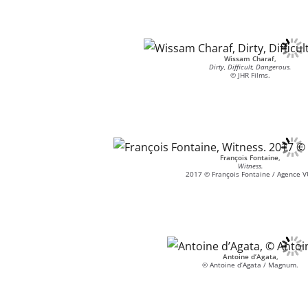
Wissam Charaf,
Dirty, Difficult, Dangerous.
© JHR Films.
François Fontaine,
Witness.
2017 © François Fontaine / Agence V
Antoine d’Agata,
© Antoine d’Agata / Magnum.