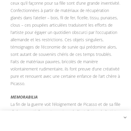
ceux qu’il façonne pour sa fille sont d’une grande inventivité.
Confectionnées à partir de matériaux de récupération
glanés dans l’atelier – bois, fil de fer, ficelle, tissu, punaises,
clous – ces poupées articulées traduisent les efforts de
l’artiste pour égayer un quotidien obscurci par l’occupation
allemande et les restrictions. Ces objets singuliers,
témoignages de l’économie de survie qui prédomine alors,
sont autant de souvenirs chéris de ces temps troublés.
Faits de matériaux pauvres, bricolés de manière
volontairement rudimentaire, ils font preuve d’une créativité
pure et renouent avec une certaine enfance de l’art chère à
Picasso.
MEMORABILIA
La fin de la guerre voit l’éloignement de Picasso et de sa fille
aînée, essentiellement en raison de l’installation de l’artiste
dans le sud de la France à la suite de sa rencontre avec
Françoise Gilot avec laquelle il aura bientôt deux nouveaux