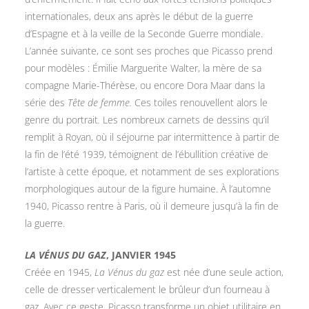
internationales, deux ans après le début de la guerre
d’Espagne et à la veille de la Seconde Guerre mondiale.
L’année suivante, ce sont ses proches que Picasso prend
pour modèles : Émilie Marguerite Walter, la mère de sa
compagne Marie-Thérèse, ou encore Dora Maar dans la
série des
Tête de femme.
Ces toiles renouvellent alors le
genre du portrait
.
Les nombreux carnets de dessins qu’il
remplit à Royan, où il séjourne par intermittence à partir de
la fin de l’été 1939, témoignent de l’ébullition créative de
l’artiste à cette époque, et notamment de ses explorations
morphologiques autour de la figure humaine. À l’automne
1940, Picasso rentre à Paris, où il demeure jusqu’à la fin de
la guerre.
LA VÉNUS DU GAZ
, JANVIER 1945
Créée en 1945,
La Vénus du gaz
est née d’une seule action,
celle de dresser verticalement le brûleur d’un fourneau à
gaz. Avec ce geste, Picasso transforme un objet utilitaire en