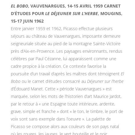
EL BOBO
, VAUVENARGUES, 14-15 AVRIL 1959 CARNET
D’ÉTUDES POUR
LE DÉJEUNER SUR L’HERBE
, MOUGINS,
15-17 JUIN 1962
Entre janvier 1959 et 1962, Picasso effectue plusieurs
séjours au château de Vauvenargues, imposante demeure
seigneuriale située au pied de la montagne Sainte-Victoire
près d’Aix-en-Provence. Les paysages environnants, rendus
célèbres par Paul Cézanne, lui apparaissent comme une
cadre propice à la création. Ce contexte favorise la
poursuite d’un travail d’après les maîtres dont témoignent
El
Bobo
ou le carnet d’études consacré au
Déjeuner sur l’herbe
d’Édouard Manet. Cette « période Vauvenargues » est
marquée, selon les mots de l’historien d’art Maurice Jardot,
par le retour à « une Espagne toute intérieure, ardente,
grave, simple et franche » dont « le ton, le timbre, le port de
voix sont sans exemple dans l’oeuvre ». La palette de
Picasso se compose alors aux couleurs de son pays natal
où les rouges, les jaunes, le vert bouteille et le noir