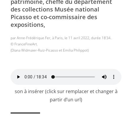
patrimoine, cheffe du département
des collections Musée national
Picasso et co-commissaire des
expositions,
par Anne-Frédérique Fer, à Paris, le 11 avril 2022, durée 18’34.
© FranceFineArt.
(Diana Widmaier-Ruiz-Picasso et Emilia Philippot)
son à insérer (click sur remplacer et changer à
partir d’un url)