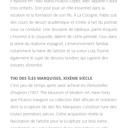
Il épouse en 1880 María Picasso-López, avec laquelle il aura
trois enfants. Don José joue un rôle essentiel dans la
vocation et la formation de son fils. À La Corogne, Pablo suit
des cours de dessin académique et s’initie à l’art du portrait
sous sa conduite. Une douzaine de tableaux, parmi lesquels
L’Homme à la casquette
, datent de cette période, tous dans
la veine du réalisme espagnol. L’environnement familial,
notamment la mère de l’artiste et sa soeur Lola, fournit
également le sujet de dessins tendres qui captent des
instants d’intimité.
TIKI DES ÎLES MARQUISES, XIXÈME SIÈCLE
C’est peu de temps après avoir achevé les
Demoiselles
d’Avignon
(1907, The Museum of Modern Art, New York)
,
que Picasso inaugure sa collection d’art africain et océanien
dont la sculpture tiki des îles Marquises constitue l’une des
toutes premières pièces. Cette acquisition révèle la
fascination de l’artiste pour la sculpture sur bois extra-