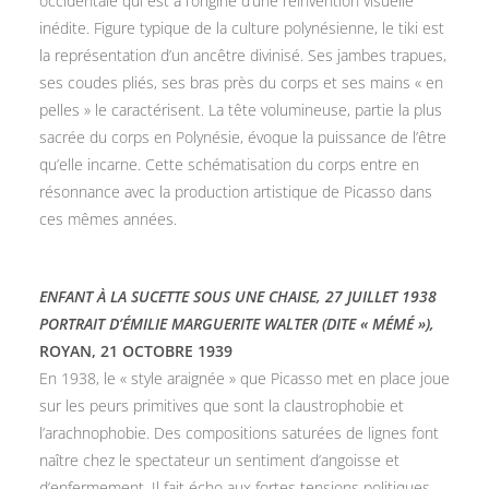
occidentale qui est à l’origine d’une réinvention visuelle
inédite. Figure typique de la culture polynésienne, le tiki est
la représentation d’un ancêtre divinisé. Ses jambes trapues,
ses coudes pliés, ses bras près du corps et ses mains « en
pelles » le caractérisent. La tête volumineuse, partie la plus
sacrée du corps en Polynésie, évoque la puissance de l’être
qu’elle incarne. Cette schématisation du corps entre en
résonnance avec la production artistique de Picasso dans
ces mêmes années.
ENFANT À LA SUCETTE SOUS UNE CHAISE, 27 JUILLET 1938
PORTRAIT D’ÉMILIE MARGUERITE WALTER (DITE « MÉMÉ »),
ROYAN, 21 OCTOBRE 1939
En 1938, le « style araignée » que Picasso met en place joue
sur les peurs primitives que sont la claustrophobie et
l’arachnophobie. Des compositions saturées de lignes font
naître chez le spectateur un sentiment d’angoisse et
d’enfermement. Il fait écho aux fortes tensions politiques