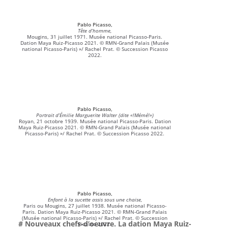
Pablo Picasso,
Tête d’homme,
Mougins, 31 juillet 1971. Musée national Picasso-Paris.
Dation Maya Ruiz-Picasso 2021. © RMN-Grand Palais (Musée
national Picasso-Paris) »/ Rachel Prat. © Succession Picasso
2022.
Pablo Picasso,
Portrait d’Émilie Marguerite Walter (dite «!Mémé!»)
Royan, 21 octobre 1939. Musée national Picasso-Paris. Dation
Maya Ruiz-Picasso 2021. © RMN-Grand Palais (Musée national
Picasso-Paris) »/ Rachel Prat. © Succession Picasso 2022.
Pablo Picasso,
Enfant à la sucette assis sous une chaise,
Paris ou Mougins, 27 juillet 1938. Musée national Picasso-
Paris. Dation Maya Ruiz-Picasso 2021. © RMN-Grand Palais
(Musée national Picasso-Paris) »/ Rachel Prat. © Succession
# Nouveaux chefs-d’oeuvre. La dation Maya Ruiz-
Picasso 2022.