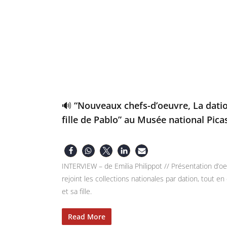
🔊 “Nouveaux chefs-d’oeuvre, La dati
fille de Pablo” au Musée national Pica
INTERVIEW – de Emilia Philippot // Présentation d’o
rejoint les collections nationales par dation, tout 
et sa fille.
Read More