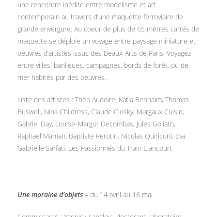
une rencontre inédite entre modélisme et art
contemporain au travers d’une maquette ferroviaire de
grande envergure. Au coeur de plus de 65 mètres carrés de
maquette se déploie un voyage entre paysage miniature et
oeuvres d’artistes issus des Beaux-Arts de Paris. Voyagez
entre villes, banlieues, campagnes, bords de forêt, ou de
mer habités par des oeuvres.
Liste des artistes : Théo Audoire, Katia Benhaïm, Thomas
Buswell, Nina Childress, Claude Closky, Margaux Cuisin,
Gabriel Day, Louise-Margot Decombas, Jules Goliath,
Raphael Maman, Baptiste Perotin, Nicolas Quiriconi, Eva
Gabrielle Sarfati, Les Passionnés du Train Elancourt
Une moraine d’objets
– du 14 avril au 16 mai
Commissariat : Yannick Langlois, doctorant, laboratoire