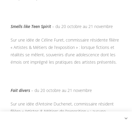
Smells like Teen Spirit
– du 20 octobre au 21 novembre
Sur une idée de Céline Furet, commissaire résidente filière
« Artistes & Métiers de l’exposition » : lorsque fictions et
réalités se mêlent, souvenirs d’une adolescence dont les
émois ont imprégné les pratiques des artistes présentés.
Fait divers
– du 20 octobre au 21 novembre
Sur une idée d’Antoine Duchenet, commissaire résident
filière « Artistes & Métiers de l’exposition » : aucune
thématique, aucune direction ne règle la sélection des
oeuvres, le fait divers se définit par la négative, par ce qu’il