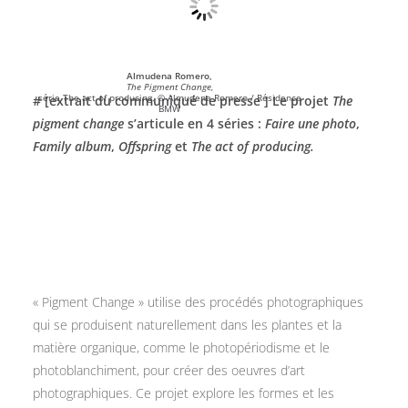
Almudena Romero,
The Pigment Change,
série The act of producing. © Almudena Romero / Résidence
# [extrait du communiqué de presse ] Le projet
The
BMW
pigment change
s’articule en 4 séries :
Faire une photo
,
Family album
,
Offspring
et
The act of producing.
« Pigment Change » utilise des procédés photographiques
qui se produisent naturellement dans les plantes et la
matière organique, comme le photopériodisme et le
photoblanchiment, pour créer des oeuvres d’art
photographiques. Ce projet explore les formes et les