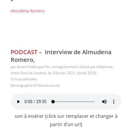
Almudena Romero
PODCAST
–
Interview de Almudena
Romero,
par Anne-Frédérique Fer, enregistrement réalisé par téléphone,
entre Paris et Londres, le 3 février 2021, durée 29’35.
© FranceFineArt.
(photographie © Nicolas Jenot)
son à insérer (click sur remplacer et changer à
partir d’un url)