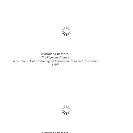
Almudena Romero,
The Pigment Change,
série The act of producing. © Almudena Romero / Résidence
BMW
Almudena Romero,