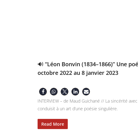
🔊 “Léon Bonvin (1834–1866)” Une poési
octobre 2022 au 8 janvier 2023
INTERVIEW – de Maud Guichané // La sincérité avec 
conduisit à un art d’une poésie singulière.
Read More