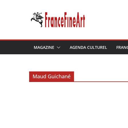
Passer
au
contenu
MAGAZINE
AGENDA CULTUREL
FRAN
Maud Guichané