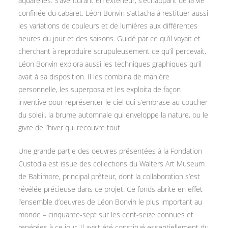
aquarelles. S’aventurant en extérieur, s’échappant de la vie
confinée du cabaret, Léon Bonvin s’attacha à restituer aussi
les variations de couleurs et de lumières aux différentes
heures du jour et des saisons. Guidé par ce qu’il voyait et
cherchant à reproduire scrupuleusement ce qu’il percevait,
Léon Bonvin explora aussi les techniques graphiques qu’il
avait à sa disposition. Il les combina de manière
personnelle, les superposa et les exploita de façon
inventive pour représenter le ciel qui s’embrase au coucher
du soleil, la brume automnale qui enveloppe la nature, ou le
givre de l’hiver qui recouvre tout.
Une grande partie des oeuvres présentées à la Fondation
Custodia est issue des collections du Walters Art Museum
de Baltimore, principal prêteur, dont la collaboration s’est
révélée précieuse dans ce projet. Ce fonds abrite en effet
l’ensemble d’oeuvres de Léon Bonvin le plus important au
monde – cinquante-sept sur les cent-seize connues et
repérées à ce jour. Il avait été constitué essentiellement du