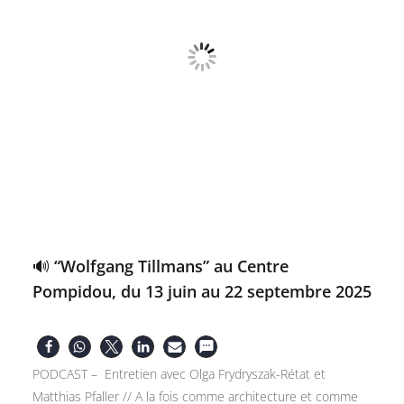
🔊 “Wolfgang Tillmans” au Centre
Pompidou, du 13 juin au 22 septembre 2025
PODCAST – Entretien avec Olga Frydryszak-Rétat et
Matthias Pfaller // A la fois comme architecture et comme