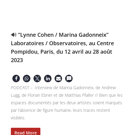
🔊 “Lynne Cohen / Marina Gadonneix”
Laboratoires / Observatoires, au Centre
Pompidou, Paris, du 12 avril au 28 août
2023
PODCAST – Interview de Marina Gadonneix, de Andrew
Lugg, de Florian Ebner et de Matthias Pfaller // Bien que les
espaces documentés par les deux artistes soient marqués
par l’absence de figure humaine, leurs traces restent
visibles.
Read More