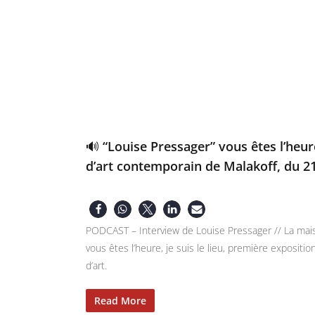
🔊 “Louise Pressager” vous êtes l’heure
d’art contemporain de Malakoff, du 21 
PODCAST – Interview de Louise Pressager // La mais
vous êtes l’heure, je suis le lieu, première exposi
d’art.
Read More