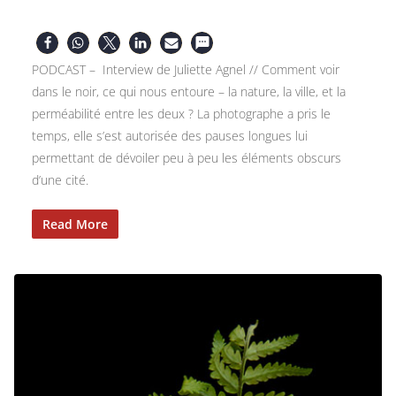
PODCAST – Interview de Juliette Agnel // Comment voir
dans le noir, ce qui nous entoure – la nature, la ville, et la
perméabilité entre les deux ? La photographe a pris le
temps, elle s’est autorisée des pauses longues lui
permettant de dévoiler peu à peu les éléments obscurs
d’une cité.
Read More