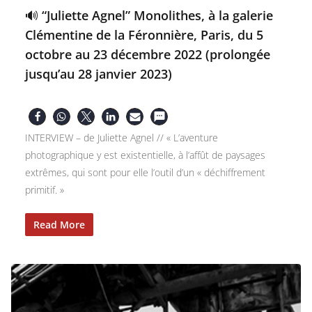
🔊 “Juliette Agnel” Monolithes, à la galerie
Clémentine de la Féronnière, Paris, du 5
octobre au 23 décembre 2022 (prolongée
jusqu’au 28 janvier 2023)
INTERVIEW – de Juliette Agnel // « L’aventure
photographique y est existentielle, à l’affût de paysages
extrêmes, qui sont pour elle l’outil d’un « déchiffrement
primitif. »
Read More