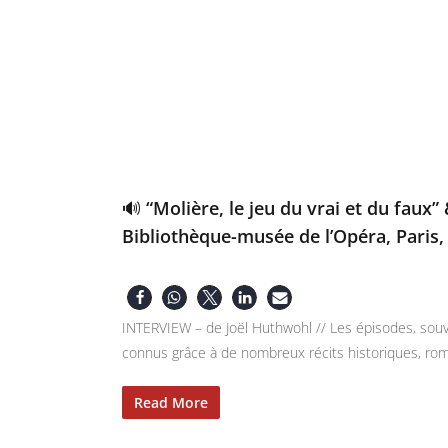
🔊 “Molière, le jeu du vrai et du faux
Bibliothèque-musée de l’Opéra, Paris,
INTERVIEW – de Joël Huthwohl // Les épisodes, souve
connus grâce à de nombreux récits historiques, roma
Read More