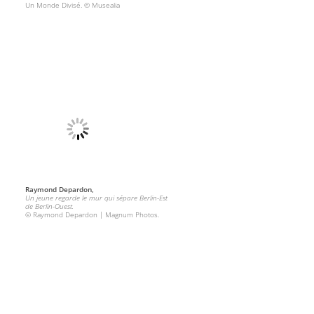
Un Monde Divisé. © Musealia
Raymond Depardon,
Un jeune regarde le mur qui sépare Berlin-Est
de Berlin-Ouest.
© Raymond Depardon | Magnum Photos.