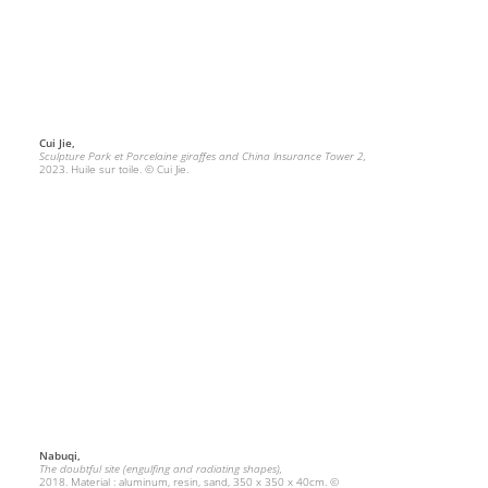
Cui Jie,
Sculpture Park et Porcelaine giraffes and China Insurance Tower 2,
2023. Huile sur toile. © Cui Jie.
Nabuqi,
The doubtful site (engulfing and radiating shapes),
2018. Material : aluminum, resin, sand, 350 x 350 x 40cm. ©