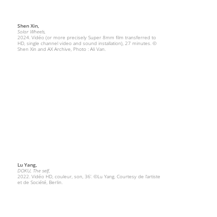
Shen Xin,
Solar Wheels,
2024. Vidéo (or more precisely Super 8mm film transferred to
HD, single channel video and sound installation), 27 minutes. ©
Shen Xin and AX Archive, Photo : Ali Van.
Lu Yang,
DOKU, The self,
2022. Vidéo HD, couleur, son, 36’. ©Lu Yang. Courtesy de l‘artiste
et de Société, Berlin.