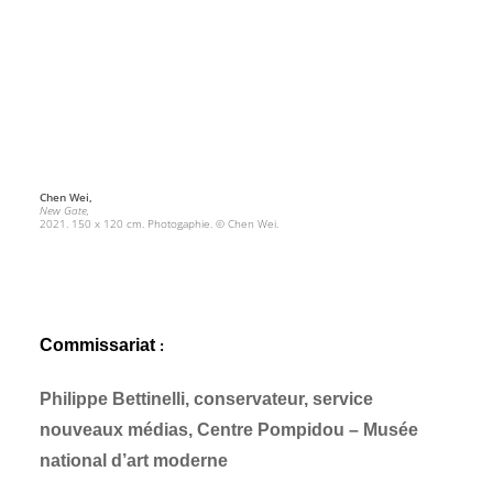
Chen Wei,
New Gate,
2021. 150 x 120 cm. Photogaphie. © Chen Wei.
Commissariat
:
Philippe Bettinelli, conservateur, service
nouveaux médias, Centre Pompidou – Musée
national d’art moderne