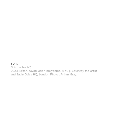
YU JI,
Column No.3-2,
2023. Béton, savon, acier inoxydable. © Yu Ji. Courtesy the artist
and Sadie Coles HQ, London Photo : Arthur Gray.