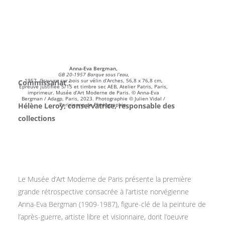
Anna-Eva Bergman,
GB 20-1957 Barque sous l’eau,
1957. Gravure sur bois sur vélin d’Arches, 56,8 x 76,8 cm,
Commissariat :
Épreuve justifiée 5/15 et timbre sec AEB, Atelier Patris, Paris,
imprimeur. Musée d’Art Moderne de Paris. © Anna-Eva
Bergman / Adagp, Paris, 2023. Photographie © Julien Vidal /
Hélène Leroy, conservatrice, responsable des
Parisienne de Photographie.
collections
Le Musée d’Art Moderne de Paris présente la première
grande rétrospective consacrée à l’artiste norvégienne
Anna-Eva Bergman (1909-1987), figure-clé de la peinture de
l’après-guerre, artiste libre et visionnaire, dont l’oeuvre