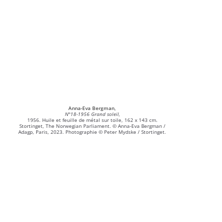
Anna-Eva Bergman,
N°18-1956 Grand soleil,
1956. Huile et feuille de métal sur toile, 162 x 143 cm.
Stortinget, The Norwegian Parliament. © Anna-Eva Bergman /
Adagp, Paris, 2023. Photographie © Peter Mydske / Stortinget.