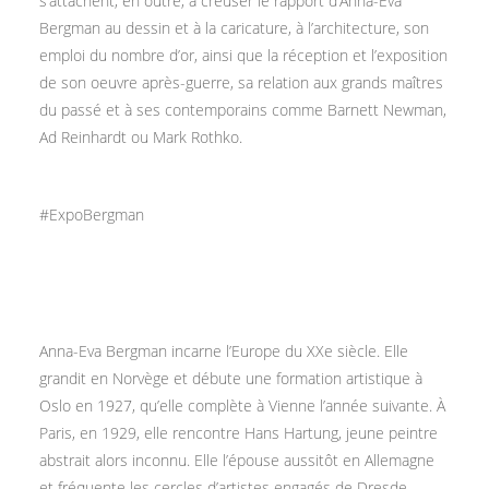
s’attachent, en outre, à creuser le rapport d’Anna-Eva
Bergman au dessin et à la caricature, à l’architecture, son
emploi du nombre d’or, ainsi que la réception et l’exposition
de son oeuvre après-guerre, sa relation aux grands maîtres
du passé et à ses contemporains comme Barnett Newman,
Ad Reinhardt ou Mark Rothko.
#ExpoBergman
Anna-Eva Bergman incarne l’Europe du XXe siècle. Elle
grandit en Norvège et débute une formation artistique à
Oslo en 1927, qu’elle complète à Vienne l’année suivante. À
Paris, en 1929, elle rencontre Hans Hartung, jeune peintre
abstrait alors inconnu. Elle l’épouse aussitôt en Allemagne
et fréquente les cercles d’artistes engagés de Dresde.