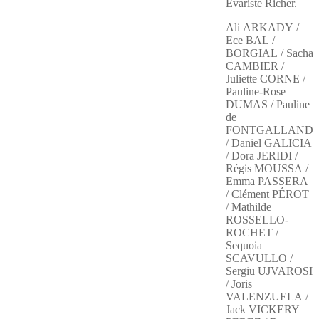
Évariste Richer.
Ali ARKADY /
Ece BAL /
BORGIAL / Sacha
CAMBIER /
Juliette CORNE /
Pauline-Rose
DUMAS / Pauline
de
FONTGALLAND
/ Daniel GALICIA
/ Dora JERIDI /
Régis MOUSSA /
Emma PASSERA
/ Clément PÉROT
/ Mathilde
ROSSELLO-
ROCHET /
Sequoia
SCAVULLO /
Sergiu UJVAROSI
/ Joris
VALENZUELA /
Jack VICKERY