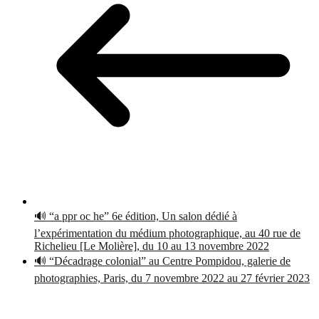
🔊 “a ppr oc he” 6e édition, Un salon dédié à
l’expérimentation du médium photographique, au 40 rue de
Richelieu [Le Molière], du 10 au 13 novembre 2022
🔊 “Décadrage colonial” au Centre Pompidou, galerie de
photographies, Paris, du 7 novembre 2022 au 27 février 2023