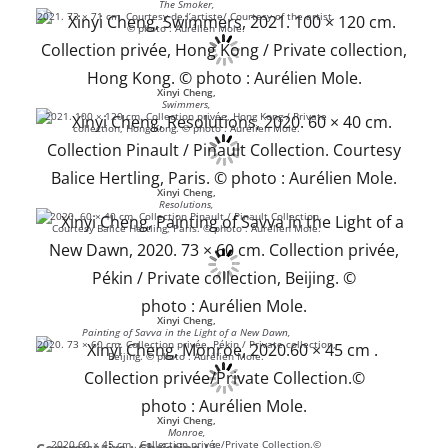
The Smoker,
2021. 73 × 71 cm. Courtesy de l’artiste/ Courtesy of the artist.
© photo : Aurélien Mole.
Xinyi Cheng,
Swimmers,
2021. 100 × 120 cm. Collection privée, Hong Kong / Private
collection, Hong Kong. © photo : Aurélien Mole.
Xinyi Cheng,
Resolutions,
2020. 60 × 40 cm. Collection Pinault / Pinault Collection.
Courtesy Balice Hertling, Paris. © photo : Aurélien Mole.
Xinyi Cheng,
Painting of Savva in the Light of a New Dawn,
2020. 73 × 60 cm. Collection privée, Pékin / Private collection,
Beijing. © photo : Aurélien Mole.
Xinyi Cheng,
Monroe,
2020.60 × 45 cm . Collection privée/Private Collection.©