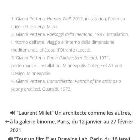
1. Gianni Pettena,
Human Wall
, 2012, installation, Federico
Luger (FL Gallery), Milan.
2. Gianni Pettena,
Paesaggi della memoria
, 1987, installation,
Il ritorno dell’arte. Viaggio all’interno della dimensione
mediterranea, château d’Otrante (Lecce).
3. Gianni Pettena,
Paper (Midwestern Ocean)
, 1971,
performance– installation, Minneapolis College of Art and
Design, Minneapolis.
4. Gianni Pettena,
L’anarchitetto: Portrait of the artist as a
young architect
, Guaraldi, 1973.
🔊 “Laurent Millet” Un architecte comme les autres,
à la galerie binome, Paris, du 12 janvier au 27 février
2021
🔊 “Tout un film !” au Drawing Lab, Paris, du 16 janvi