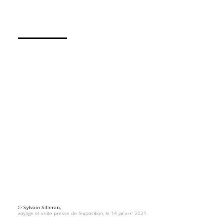
© Sylvain Silleran,
voyage et visite presse de l’exposition, le 14 janvier 2021.