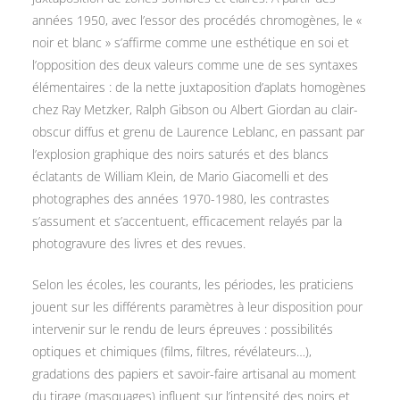
années 1950, avec l’essor des procédés chromogènes, le «
noir et blanc » s’affirme comme une esthétique en soi et
l’opposition des deux valeurs comme une de ses syntaxes
élémentaires : de la nette juxtaposition d’aplats homogènes
chez Ray Metzker, Ralph Gibson ou Albert Giordan au clair-
obscur diffus et grenu de Laurence Leblanc, en passant par
l’explosion graphique des noirs saturés et des blancs
éclatants de William Klein, de Mario Giacomelli et des
photographes des années 1970-1980, les contrastes
s’assument et s’accentuent, efficacement relayés par la
photogravure des livres et des revues.
Selon les écoles, les courants, les périodes, les praticiens
jouent sur les différents paramètres à leur disposition pour
intervenir sur le rendu de leurs épreuves : possibilités
optiques et chimiques (films, filtres, révélateurs…),
gradations des papiers et savoir-faire artisanal au moment
du tirage (masquages) influent sur l’intensité des noirs et