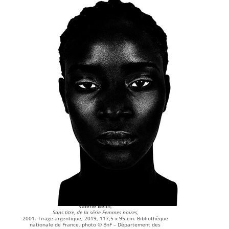
Valérie Belin,
Sans titre, de la série Femmes noires,
2001. Tirage argentique, 2019, 117,5 x 95 cm. Bibliothèque
nationale de France. photo © BnF – Département des