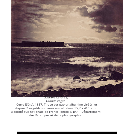
Gustave Le Gray,
Grande vague
– Cette [Sète], 1857. Tirage sur papier albuminé viré à l’or
d’après 2 négatifs sur verre au collodion, 35,7 x 41,9 cm.
Bibliothèque nationale de France. photo © BnF – Département
des Estampes et de la photographie.