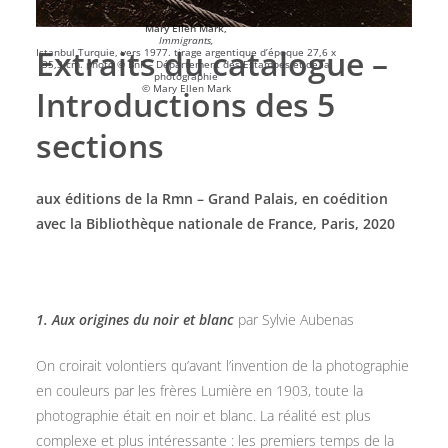
Mary Ellen Mark,
Immigrants,
Extraits du catalogue –
Istanbul,Turquie, vers 1977. tirage argentique d’époque 27,6 x
35,3 cm. photo © BnF – Département des Estampes et de la
photographie
© Mary Ellen Mark
Introductions des 5
sections
aux éditions de la Rmn – Grand Palais, en coédition
avec la Bibliothèque nationale de France, Paris, 2020
1. Aux origines du noir et blanc
par Sylvie Aubenas
On croirait volontiers qu’avant l’invention de la photographie
en couleurs par les frères Lumière en 1903, toute la
photographie était en noir et blanc. La réalité est plus
complexe et plus intéressante : les premiers temps de la