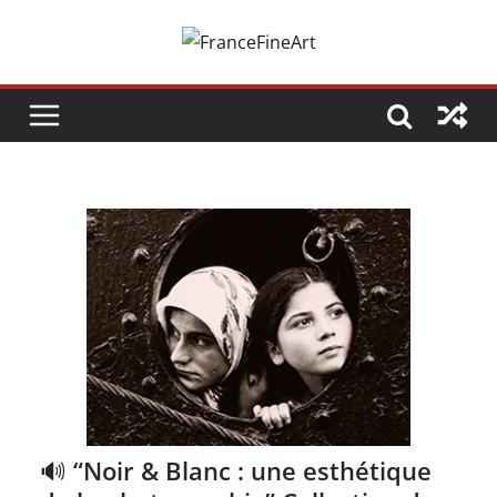
Passer
au
contenu
🔊 “Noir & Blanc : une esthétique