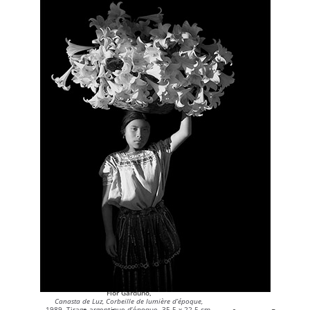
Flor Garduño,
Canasta de Luz, Corbeille de lumière d’époque,
1989. Tirage argentique d’époque, 35,5 x 22,5 cm.