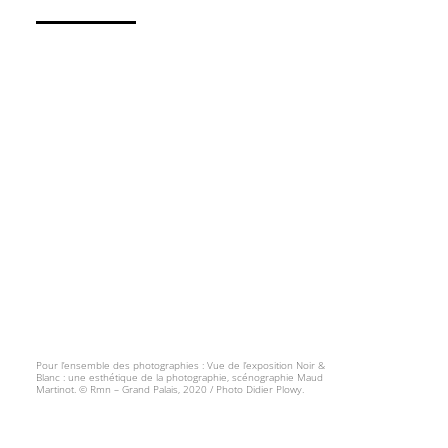
Pour l’ensemble des photographies : Vue de l’exposition Noir &
Blanc : une esthétique de la photographie, scénographie Maud
Martinot. © Rmn – Grand Palais, 2020 / Photo Didier Plowy.