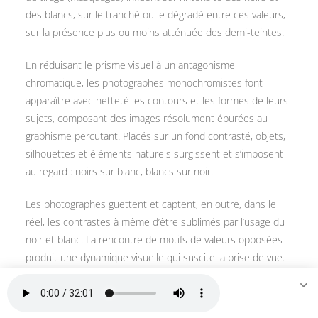
des blancs, sur le tranché ou le dégradé entre ces valeurs,
sur la présence plus ou moins atténuée des demi-teintes.
En réduisant le prisme visuel à un antagonisme
chromatique, les photographes monochromistes font
apparaître avec netteté les contours et les formes de leurs
sujets, composant des images résolument épurées au
graphisme percutant. Placés sur un fond contrasté, objets,
silhouettes et éléments naturels surgissent et s’imposent
au regard : noirs sur blanc, blancs sur noir.
Les photographes guettent et captent, en outre, dans le
réel, les contrastes à même d’être sublimés par l’usage du
noir et blanc. La rencontre de motifs de valeurs opposées
produit une dynamique visuelle qui suscite la prise de vue.
Du point de vue formel, les paysages enneigés constituent
un motif idéal, offrant aux opérateurs un arrière-plan
naturel, une page blanche propre à magnifier les formes :