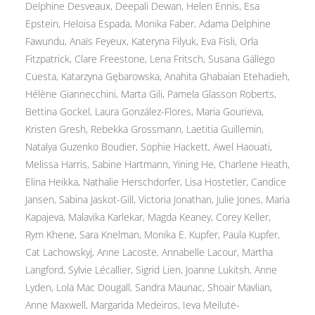
Delphine Desveaux, Deepali Dewan, Helen Ennis, Esa
Epstein, Heloisa Espada, Monika Faber, Adama Delphine
Fawundu, Anaïs Feyeux, Kateryna Filyuk, Eva Fisli, Orla
Fitzpatrick, Clare Freestone, Lena Fritsch, Susana Gállego
Cuesta, Katarzyna Gębarowska, Anahita Ghabaian Etehadieh,
Hélène Giannecchini, Marta Gili, Pamela Glasson Roberts,
Bettina Gockel, Laura González-Flores, Maria Gourieva,
Kristen Gresh, Rebekka Grossmann, Laetitia Guillemin,
Natalya Guzenko Boudier, Sophie Hackett, Awel Haouati,
Melissa Harris, Sabine Hartmann, Yining He, Charlene Heath,
Elina Heikka, Nathalie Herschdorfer, Lisa Hostetler, Candice
Jansen, Sabina Jaskot-Gill, Victoria Jonathan, Julie Jones, Maria
Kapajeva, Malavika Karlekar, Magda Keaney, Corey Keller,
Rym Khene, Sara Knelman, Monika E. Kupfer, Paula Kupfer,
Cat Lachowskyj, Anne Lacoste, Annabelle Lacour, Martha
Langford, Sylvie Lécallier, Sigrid Lien, Joanne Lukitsh, Anne
Lyden, Lola Mac Dougall, Sandra Maunac, Shoair Mavlian,
Anne Maxwell, Margarida Medeiros, Ieva Meilutė-