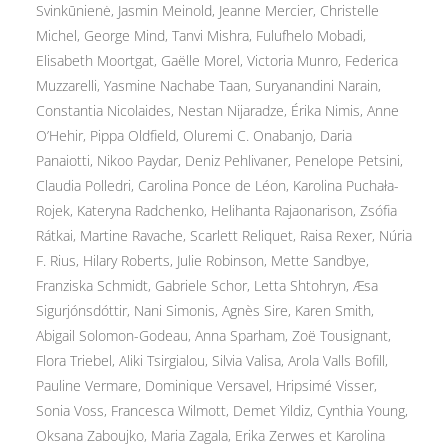
Svinkūnienė, Jasmin Meinold, Jeanne Mercier, Christelle
Michel, George Mind, Tanvi Mishra, Fulufhelo Mobadi,
Elisabeth Moortgat, Gaëlle Morel, Victoria Munro, Federica
Muzzarelli, Yasmine Nachabe Taan, Suryanandini Narain,
Constantia Nicolaides, Nestan Nijaradze, Érika Nimis, Anne
O’Hehir, Pippa Oldfield, Oluremi C. Onabanjo, Daria
Panaiotti, Nikoo Paydar, Deniz Pehlivaner, Penelope Petsini,
Claudia Polledri, Carolina Ponce de Léon, Karolina Puchała-
Rojek, Kateryna Radchenko, Helihanta Rajaonarison, Zsófia
Rátkai, Martine Ravache, Scarlett Reliquet, Raisa Rexer, Núria
F. Rius, Hilary Roberts, Julie Robinson, Mette Sandbye,
Franziska Schmidt, Gabriele Schor, Letta Shtohryn, Æsa
Sigurjónsdóttir, Nani Simonis, Agnès Sire, Karen Smith,
Abigail Solomon-Godeau, Anna Sparham, Zoë Tousignant,
Flora Triebel, Aliki Tsirgialou, Silvia Valisa, Arola Valls Bofill,
Pauline Vermare, Dominique Versavel, Hripsimé Visser,
Sonia Voss, Francesca Wilmott, Demet Yildiz, Cynthia Young,
Oksana Zaboujko, Maria Zagala, Erika Zerwes et Karolina