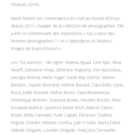
(Textuel, 2016).
Marie Robert est conservatrice en chef au musée d’Orsay
depuis 2011, chargée de la collection de photographies. Elle
a été co-commissaire des expositions « Qui a peur des
femmes photographes ? » et « Splendeurs et Misères.
Images de la prostitution ».
Les 162 autrices : Alix Agret, Andrea Aguad, Line Ajan, Alina
Akoeff, Damarice Amao, Bérénice Angremy, Irini Apostolou,,
Georgia Atienza, Marie Auger, Sarah Bay Gachot, Marion
Beckers, Sophie Bertrand, Hélène Bocard, Clara Bolin, Daria
Bona, Joëlle Bonardi, Mattie Boom, Clara Bouveresse,
Dominique Brebion, Susanna Brown, Nocebo Bucibo, River
Encalada Bullock, Laurence Butet-Roch, Marine Cabos-
Brullé, Molly Caenwyn, Yudit Caplan, Éléonore Challine,
Virginie Chardin, Héloïse Conésa, Julie Crooks, Marta Dahó,
Aldeide Delgado, Lourdes Delgado, Françoise Denoyelle,