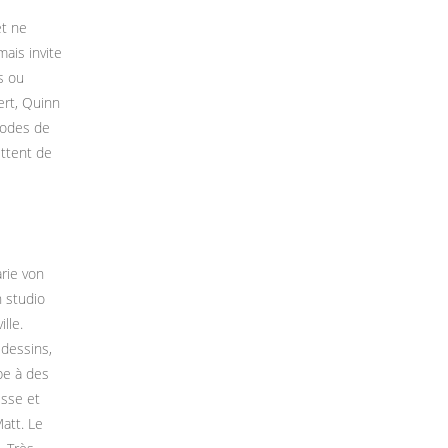
et ne
ais invite
s ou
ert, Quinn
hodes de
ettent de
rie von
n studio
lle.
 dessins,
pe à des
isse et
Matt. Le