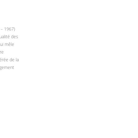
 – 1967)
ualité des
qui mêle
re
érée de la
argement