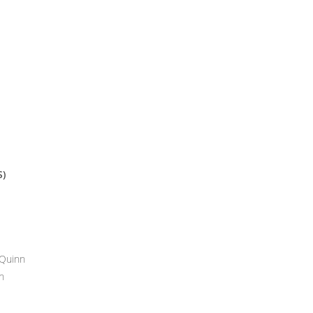
S)
 Quinn
n