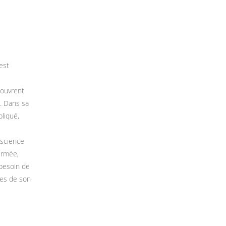
est
couvrent
. Dans sa
pliqué,
nscience
ermée,
 besoin de
ques de son