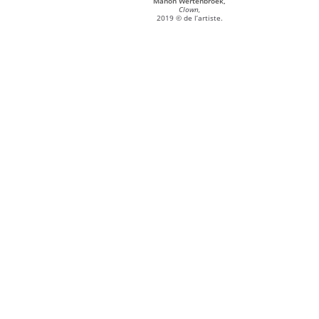
Manon Wertenbroek,
Clown,
2019 © de l’artiste.