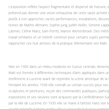
L’exposition reflète l’aspect fragmentaire et dispersé de l’oeuvre, 
prétend pas donner une vision exhaustive de cette vaste activité m
plutôt à s’en approcher, via les performances, installations, dessin
textes de Mathis Altmann, Sophie Jung, Judith Keller, Simone Lapp
Latimer, Céline Manz, Sam Porritt, Manon Wertenbroek. Des mét
travail similaires et un intérêt commun pour certains sujets perm
rapprocher ces huit artistes de la pratique d’Annemarie von Matt.
Née en 1905 dans un milieu modeste en Suisse centrale, Annema
Matt est formée à différentes techniques d’arts appliqués dans u
d’orfèvrerie à Lucerne avant de rejoindre la scène artistique de la vi
Pendant les années 1930 elle connaît un certain succès pour ses
sculptures et peintures, reçoit des commandes publiques, partici
expositions et ses oeuvres sont acquises par la Confédération Su
par la ville de Lucerne. En 1935 elle se marie à l’artiste Hans von 