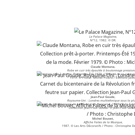
Le Palace Magazine,
N°12, 1982. © DR.
Claude Montana,
Robe en cuir très épaulée à boutonnage pression
Collection prêt-à-porter. Printemps-Été 1979. L’Officiel de la coutur
1979. © Photo : Michel Picard / Éditions Jalo
Jean-Paul Goude,
Royaume-Uni : Londres multiethnique sous la plu
Carnet du bicentenaire de la Révolution française, 1989. Stylo à bil
Collection Jean-Paul Goude. © Jean-Paul Goud
Michel Bouvet,
Affiche Faites de la Musique,
1987. © Les Arts Décoratifs / Photo : Christophe De