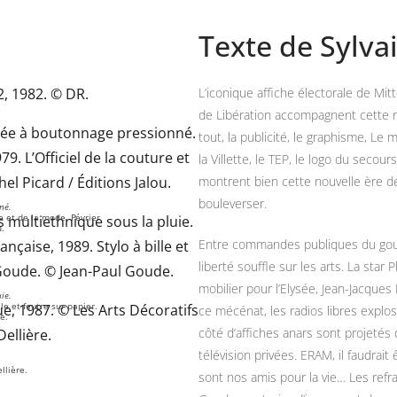
Texte de Sylvai
L’iconique affiche électorale de Mit
de Libération accompagnent cette r
tout, la publicité, le graphisme, Le 
la Villette, le TEP, le logo du seco
montrent bien cette nouvelle ère 
bouleverser.
né.
e et de la mode. Février
u.
Entre commandes publiques du gouv
liberté souffle sur les arts. L
a star 
mobilier pour l’Elysée, Jean-Jacques
ie.
le et feutre sur papier.
ce mécénat, les radios libres explo
e.
côté d’affiches anars sont projetés
télévision privées. ERAM, il faudrait 
llière.
sont nos amis pour la vie… Les refra