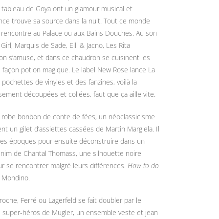
n tableau de Goya ont un glamour musical et
ence trouve sa source dans la nuit. Tout ce monde
e rencontre au Palace ou aux Bains Douches. Au son
 Girl, Marquis de Sade, Elli & Jacno, Les Rita
on s’amuse, et dans ce chaudron se cuisinent les
es façon potion magique. Le label New Rose lance La
 pochettes de vinyles et des fanzines, voilà la
sement découpées et collées, faut que ça aille vite.
ne robe bonbon de conte de fées, un néoclassicisme
t un gilet d’assiettes cassées de Martin Margiela. Il
 les époques pour ensuite déconstruire dans un
enim de Chantal Thomass, une silhouette noire
our se rencontrer malgré leurs différences.
How to do
e Mondino.
oche, Ferré ou Lagerfeld se fait doubler par l
e
e super-héros de Mugler, un ensemble veste et jean