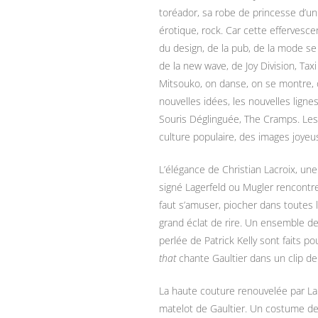
toréador, sa robe de princesse d’u
érotique, rock. Car cette effervesc
du design, de la pub, de la mode s
de la new wave, de Joy Division, Taxi
Mitsouko, on danse, on se montre, 
nouvelles idées, les nouvelles lign
Souris Déglinguée, The Cramps. L
es
culture populaire, des images joyeu
L’élégance de Christian Lacroix, u
signé Lagerfeld ou Mugler rencontren
faut s’amuser, piocher dans toutes
grand éclat de rire. Un ensemble d
perlée de Patrick Kelly sont faits p
that
chante Gaultier dans un clip d
La haute couture renouvelée par Lar
matelot de Gaultier. Un costume d