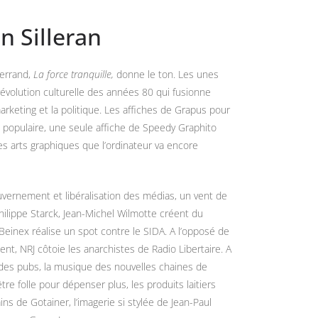
n Silleran
terrand,
La force tranquille,
donne le ton. Les unes
évolution culturelle des années 80 qui fusionne
marketing et la politique. Les affiches de Grapus pour
urs populaire, une seule affiche de Speedy Graphito
des
arts graphiques que l’ordinateur va encore
ernement et libéralisation des médias, un vent de
Philippe Starck, Jean-Michel Wilmotte créent du
 Beinex réalise un spot contre le SIDA. A l’opposé de
sent,
NRJ côtoie les anarchistes de Radio Libertaire. A
 des pubs, la musique des nouvelles chaines de
être folle pour dépenser plus, les produits laitiers
ins de Gotainer, l’imagerie si stylée de Jean-Paul