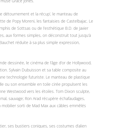
a muse Grace Jones.
le détournement et la récup’, le manteau de
ette de Popy Moreni, les fantaisies de Castelbajac. Le
phis de Sottsas ou de l’esthétique B.D. de Javier
es, aux formes simples, on déconstruit tout jusqu’à
s Bauchet réduite à sa plus simple expression,
nde dessinée, le cinéma de l’âge d’or de Hollywood,
iction. Sylvain Dubuisson et sa table composite au
une technologie futuriste. Le manteau de plastique
le ou son ensemble en toile cirée propulsent les
enne Westwood vers les étoiles. Tom Dixon sculpte,
nimal, sauvage; Ron Arad récupère échafaudages,
n mobilier sorti de Mad Max aux câbles emmêlés
tier, ses bustiers coniques, ses costumes d’alien