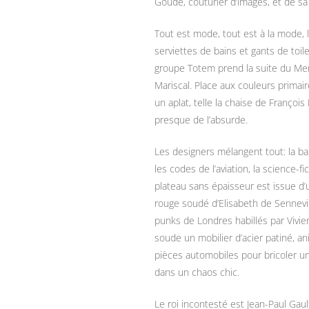
Goude, couturier d’images, et de s
Tout est mode, tout est à la mode, 
serviettes de bains et gants de toil
groupe Totem prend la suite du Mem
Mariscal. Place aux
couleurs primair
un aplat, telle la chaise de Françoi
presque de l’absurde.
Les designers mélangent tout: la ba
les codes de l’aviation, la science-f
plateau sans épaisseur est issue d’
rouge soudé d’Elisabeth de Sennevil
punks de Londres habillés par Vivi
soude un mobilier d’acier patiné, a
pièces automobiles pour bricoler u
dans un chaos chic.
Le roi incontesté est Jean-Paul Gaul