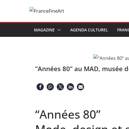
Passer
au
contenu
MAGAZINE
AGENDA CULTUREL
FRAN
“Années 80” au MAD, musée des
“Années 80”