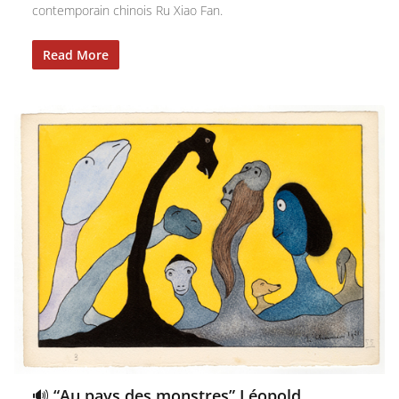
contemporain chinois Ru Xiao Fan.
Read More
🔊 “Au pays des monstres” Léopold