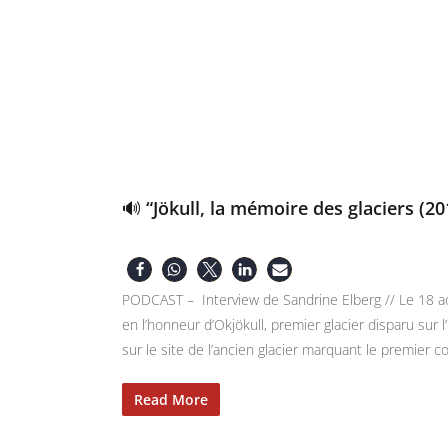
🔊 “Jökull, la mémoire des glaciers (
PODCAST – Interview de Sandrine Elberg // Le 18 
en l’honneur d’Okjökull, premier glacier disparu sur 
sur le site de l’ancien glacier marquant le premie
Read More