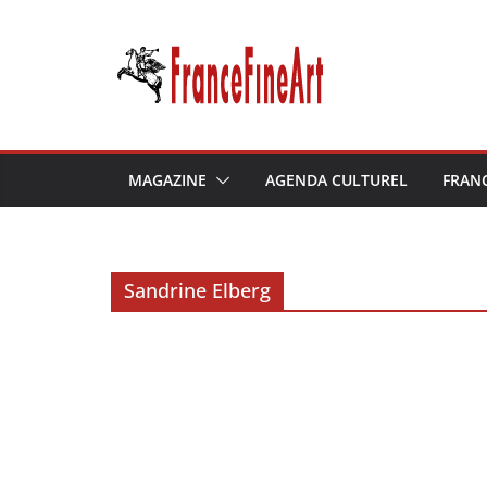
Passer
au
contenu
MAGAZINE
AGENDA CULTUREL
FRAN
Sandrine Elberg