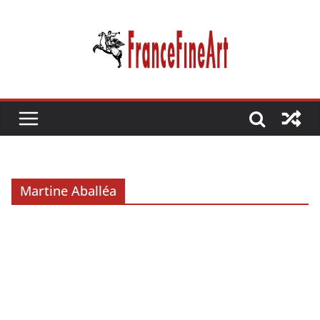
Passer
au
contenu
Martine Aballéa