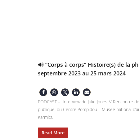
🔊 “Corps à corps” Histoire(s) de la 
septembre 2023 au 25 mars 2024
PODCAST – Interview de Julie Jones // Rencontre de
publique, du Centre Pompidou – Musée national d’art
Karmitz.
Read More