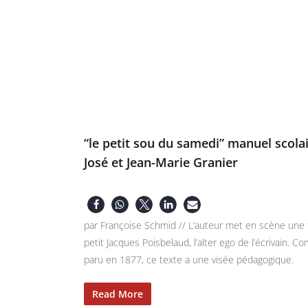
“le petit sou du samedi” manuel scolai
José et Jean-Marie Granier
par Françoise Schmid // L’auteur met en scène une fam
petit Jacques Poisbelaud, l’alter ego de l’écrivain. 
paru en 1877, ce texte a une visée pédagogique.
Read More