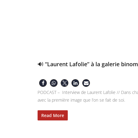
🔊 “Laurent Lafolie” à la galerie binom
PODCAST – Interview de Laurent Lafolie // Dans cha
avec la première image que l’on se fait de soi.
Read More