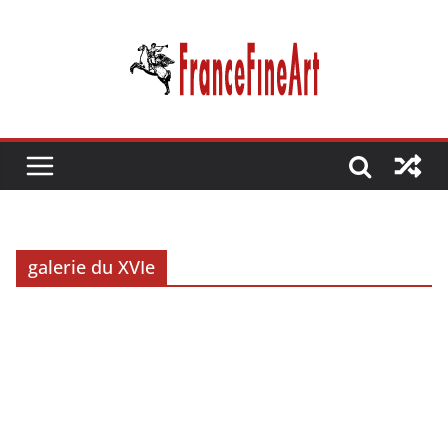
Passer
au
contenu
galerie du XVIe