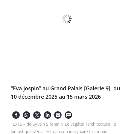
“Eva Jospin” au Grand Palais [Galerie 9], du
10 décembre 2025 au 15 mars 2026
TEXTE – de Sylvain Silleran // Le végétal, l’architectural, le
fantastique s’enlacent dans un imaginaire foisonnant.