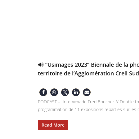
🔊 “Usimages 2023” Biennale de la ph
territoire de l’Agglomération Creil Sud
PODCAST – Interview de Fred Boucher // Double thém
programmation de 11 expositions réparties sur les 
Read More