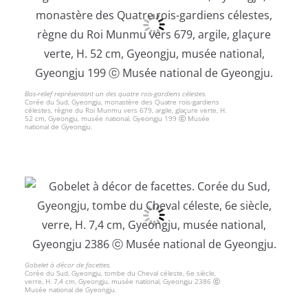
Bas-relief représentant un des quatre rois-gardiens célestes.
Corée du Sud, Gyeongju, monastère des Quatre rois-gardiens
célestes, règne du Roi Munmu vers 679, argile, glaçure verte, H.
52 cm, Gyeongju, musée national, Gyeongju 199 ⓒ Musée
national de Gyeongju.
Gobelet à décor de facettes.
Corée du Sud, Gyeongju, tombe du Cheval céleste, 6e siècle,
verre, H. 7,4 cm, Gyeongju, musée national, Gyeongju 2386 ⓒ
Musée national de Gyeongju.