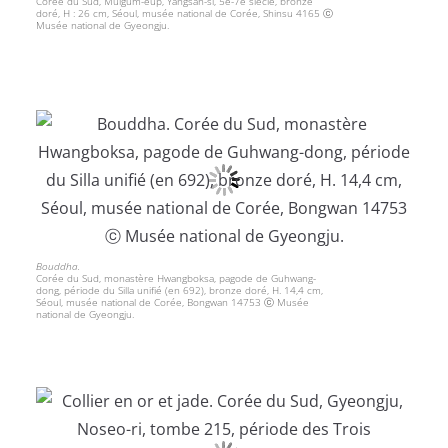
Corée du Sud, Mulgum-eup, Yangsan-si, 5e-7e siècle, bronze
doré, H : 26 cm, Séoul, musée national de Corée, Shinsu 4165 ⓒ
Musée national de Gyeongju.
Bouddha.
Corée du Sud, monastère Hwangboksa, pagode de Guhwang-
dong, période du Silla unifié (en 692), bronze doré, H. 14,4 cm,
Séoul, musée national de Corée, Bongwan 14753 ⓒ Musée
national de Gyeongju.