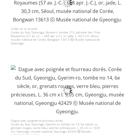
Collier en or et jade.
Corée du Sud, Gyeongju, Noseo-ri, tombe 215, période des Trois
Royaumes (57 av. J.-C. – 668 apr. J.-C.), or, jade, L. 30,3 cm, Séoul,
musée national de Corée, Bongwan 13613 ⓒ Musée national de
Gyeongju.
Dague avec poignée et fourreau dorés.
Corée du Sud, Gyeongju, Gyerim-ro, tombe no 14, 6e siècle, or,
grenats rouges, verre bleu, pierres précieuses, L. 36 cm x l. 9,05
cm, Gyeongju, musée national, Gyeongju 42429 ⓒ Musée