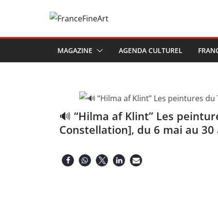
Passer
au
contenu
MAGAZINE
AGENDA CULTUREL
FRAN
🔊 “Hilma af Klint” Les peint
Constellation], du 6 mai au 30