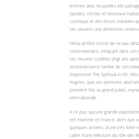
femmes avec lesquelles elle partag
Spirales, cercles et faisceaux trad
cosmique et des forces invisibles q
ses oeuvres une dimension universe
Hilma af Klint choisit de ne pas dév
contemporains, intégrant dans son 
ses oeuvres scellées vingt ans aprè
reconnaissance tardive de son travai
l’exposition The Spiritual in Art, Ab
Angeles, que ses peintures abstrait
première fois au grand public, ma
internationale.
A ce jour, aucune grande exposition
été montrée en France, alors que son
quelques années, d’une très forte 
cadre d’une relecture du rôle des 