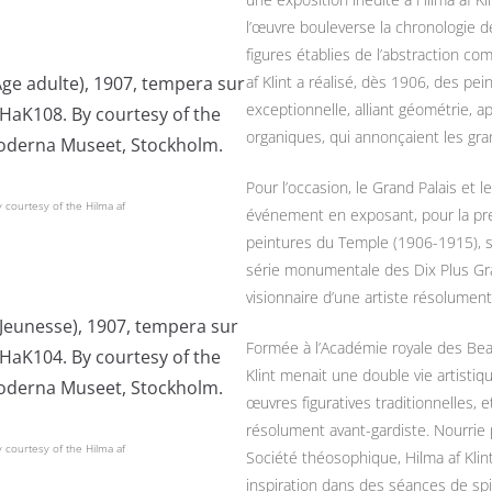
l’œuvre bouleverse la chronologie de
figures établies de l’abstraction c
af Klint a réalisé, dès 1906, des pe
exceptionnelle, alliant géométrie, a
organiques, qui annonçaient les gra
Pour l’occasion, le Grand Palais et 
 courtesy of the Hilma af
événement en exposant, pour la pre
peintures du Temple (1906-1915), s
série monumentale des Dix Plus Gr
visionnaire d’une artiste résolumen
Formée à l’Académie royale des Bea
Klint menait une double vie artistiq
œuvres figuratives traditionnelles, 
résolument avant-gardiste. Nourrie
 courtesy of the Hilma af
Société théosophique, Hilma af Klint
inspiration dans des séances de spi