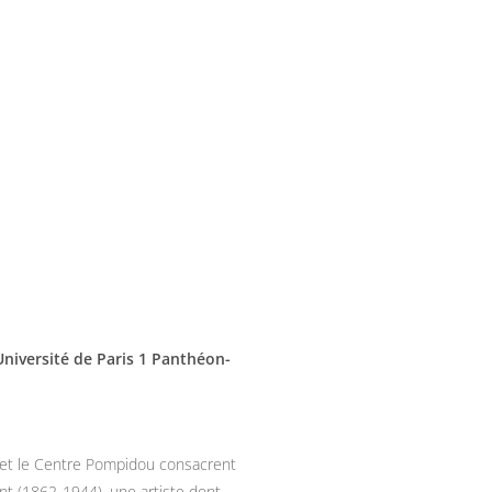
Université de Paris 1 Panthéon-
 et le Centre Pompidou consacrent
int (1862-1944), une artiste dont