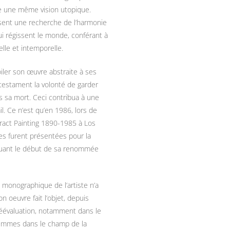
e une même vision utopique.
uisent une recherche de l’harmonie
ui régissent le monde, conférant à
lle et intemporelle.
oiler son œuvre abstraite à ses
testament la volonté de garder
s sa mort. Ceci contribua à une
l. Ce n’est qu’en 1986, lors de
stract Painting 1890-1985 à Los
es furent présentées pour la
rquant le début de sa renommée
 monographique de l’artiste n’a
 oeuvre fait l’objet, depuis
réévaluation, notamment dans le
femmes dans le champ de la