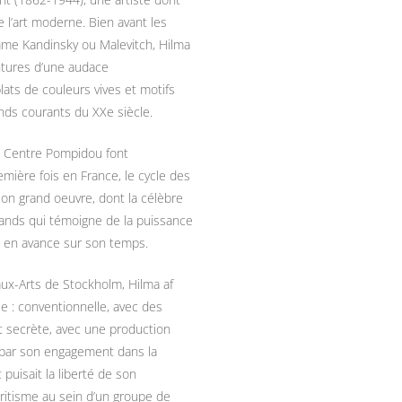
 l’art moderne. Bien avant les
omme Kandinsky ou Malevitch, Hilma
intures d’une audace
plats de couleurs vives et motifs
nds courants du XXe siècle.
le Centre Pompidou font
mière fois en France, le cycle des
on grand oeuvre, dont la célèbre
ands qui témoigne de la puissance
t en avance sur son temps.
ux-Arts de Stockholm, Hilma af
ue : conventionnelle, avec des
et secrète, avec une production
 par son engagement dans la
 puisait la liberté de son
ritisme au sein d’un groupe de