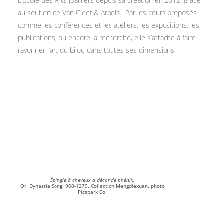
L’École des Arts Joailliers depuis sa création en 2012, grâce
au soutien de Van Cleef & Arpels.
Par les cours proposés
comme les conférences et les ateliers, les expositions, les
publications, ou encore la recherche, elle s’attache à faire
rayonner l’art du bijou dans toutes ses dimensions.
Épingle à cheveux à décor de phénix.
Or. Dynastie Song, 960-1279. Collection Mengdiexuan. photo
Picspark Co.