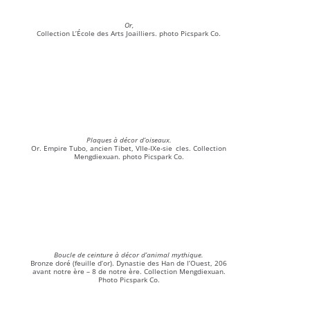
Or,
Collection L’École des Arts Joailliers. photo Picspark Co.
Plaques à décor d’oiseaux.
Or. Empire Tubo, ancien Tibet, VIIe-IXe-sie cles. Collection
Mengdiexuan. photo Picspark Co.
Boucle de ceinture à décor d’animal mythique.
Bronze doré (feuille d’or). Dynastie des Han de l’Ouest, 206
avant notre ère – 8 de notre ère. Collection Mengdiexuan.
Photo Picspark Co.