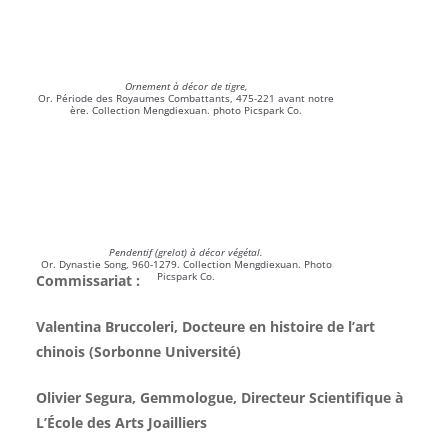
Ornement à décor de tigre,
Or. Période des Royaumes Combattants, 475-221 avant notre
ère. Collection Mengdiexuan. photo Picspark Co.
Pendentif (grelot) à décor végétal.
Or. Dynastie Song, 960-1279. Collection Mengdiexuan. Photo
Picspark Co.
Commissariat :
Valentina Bruccoleri, Docteure en histoire de l’art
chinois (Sorbonne Université)
Olivier Segura, Gemmologue, Directeur Scientifique à
L’École des Arts Joailliers