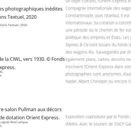
un objet culturel, l’Orient-Express e
Compagnie internationale des wagons
Constantinople, puis Istanbul, il est
internationaux. Sa création a const
tions Textuel, 2020
une période où le chemin de fer es
politique des empires et États. Le
Express & Cie
sont issues du fonds d
des wagons-lits. Sauvegardés par d’
également plans, cartes, dessins t
inscrivent l’Orient-Express dans son
WL,
photographies sont anonymes, d’autr
s.
Nadar, Albert Chevojon ou encore Sé
Exposition coproduite par le Fonds
signés René Lalique,
d’Arles. Avec le soutien de SNCF G
s.