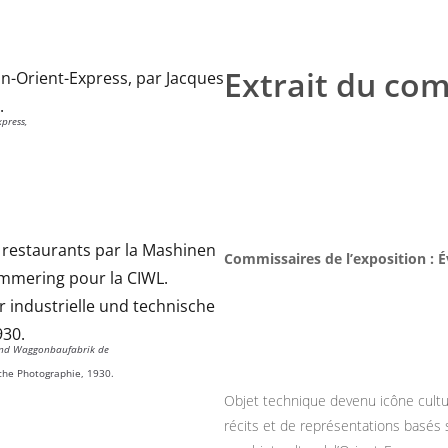
Extrait du co
xpress,
Commissaires de l’exposition : 
n und Waggonbaufabrik de
sche Photographie, 1930.
Objet technique devenu icône culture
récits et de représentations basés s