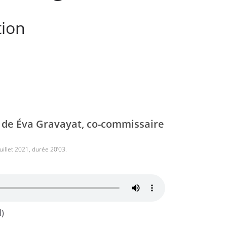
tion
 de Éva Gravayat, co-commissaire
juillet 2021, durée 20’03.
l)