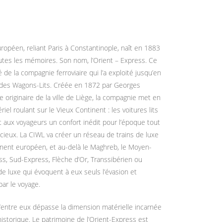
ropéen, reliant Paris à Constantinople, naît en 1883
utes les mémoires. Son nom, l’Orient – Express. Ce
 de la compagnie ferroviaire qui l’a exploité jusqu’en
 des Wagons-Lits. Créée en 1872 par Georges
 originaire de la ville de Liège, la compagnie met en
el roulant sur le Vieux Continent : les voitures lits
nt aux voyageurs un confort inédit pour l’époque tout
cieux. La CIWL va créer un réseau de trains de luxe
inent européen, et au-delà le Maghreb, le Moyen-
ss, Sud-Express, Flèche d’Or, Transsibérien ou
de luxe qui évoquent à eux seuls l’évasion et
par le voyage.
d’entre eux dépasse la dimension matérielle incarnée
istorique. Le patrimoine de l’Orient-Express est