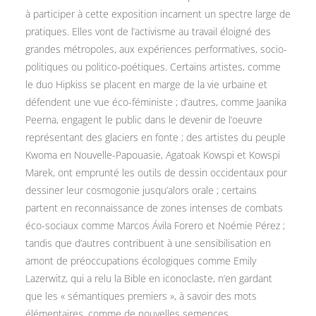
à participer à cette exposition incarnent un spectre large de
pratiques. Elles vont de l’activisme au travail éloigné des
grandes métropoles, aux expériences performatives, socio-
politiques ou politico-poétiques. Certains artistes, comme
le duo Hipkiss se placent en marge de la vie urbaine et
défendent une vue éco-féministe ; d’autres, comme Jaanika
Peerna, engagent le public dans le devenir de l’oeuvre
représentant des glaciers en fonte ; des artistes du peuple
Kwoma en Nouvelle-Papouasie, Agatoak Kowspi et Kowspi
Marek, ont emprunté les outils de dessin occidentaux pour
dessiner leur cosmogonie jusqu’alors orale ; certains
partent en reconnaissance de zones intenses de combats
éco-sociaux comme Marcos Ávila Forero et Noémie Pérez ;
tandis que d’autres contribuent à une sensibilisation en
amont de préoccupations écologiques comme Emily
Lazerwitz, qui a relu la Bible en iconoclaste, n’en gardant
que les « sémantiques premiers », à savoir des mots
élémentaires, comme de nouvelles semences.